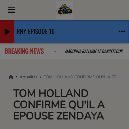
RNY EPISODE 16
BREAKING NEWS
LAB QUE L'ON A PAS VU VENIR
MADONNA RALLUME LE DANCEFLOOR
Actualités
TOM HOLLAND CONFIRME QU'IL A EPOUSE ZENDAYA
TOM HOLLAND
CONFIRME QU'IL A
EPOUSE ZENDAYA