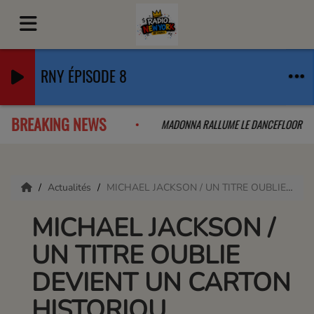
RNY ÉPISODE 8
BREAKING NEWS
OLLAB QUE L'ON A PAS VU VENIR
MADONNA RALLUME LE DANCEFLOO
Actualités
MICHAEL JACKSON / UN TITRE OUBLIE DEVIENT UN CARTON HISTORIQU
MICHAEL JACKSON /
UN TITRE OUBLIE
DEVIENT UN CARTON
HISTORIQU