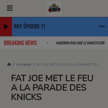
RNY ÉPISODE 11
BREAKING NEWS
OLLAB QUE L'ON A PAS VU VENIR
MADONNA RALLUME LE DANCEFLOO
Actualités
FAT JOE MET LE FEU A LA PARADE DES KNICKS
FAT JOE MET LE FEU
A LA PARADE DES
KNICKS