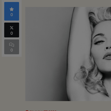
0
0
0