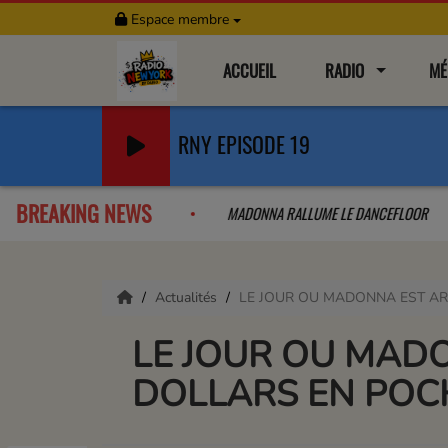
Espace membre
ACCUEIL
RADIO
MÉ
RNY EPISODE 19
BREAKING NEWS
A COLLAB QUE L'ON A PAS VU VENIR
MADONNA RALLUME LE DANCEF
Actualités
LE JOUR OU MADONNA EST AR
LE JOUR OU MADO
DOLLARS EN POC