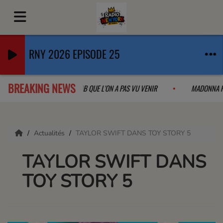
RNY 2026 EPISODE 25
BREAKING NEWS
 SABRINA CARPENTER LA COLLAB QUE L'ON A PAS VU VENIR
MADONNA
Actualités
TAYLOR SWIFT DANS TOY STORY 5
TAYLOR SWIFT DANS
TOY STORY 5