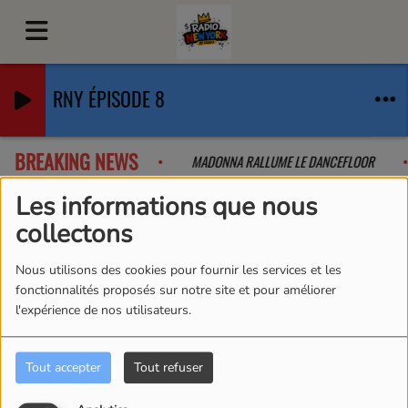
RNY ÉPISODE 8
BREAKING NEWS
QUE L'ON A PAS VU VENIR
MADONNA RALLUME LE DANCEFLOOR
Les informations que nous
collectons
Equipes
RSS
Nous utilisons des cookies pour fournir les services et les
Equipes
fonctionnalités proposés sur notre site et pour améliorer
l'expérience de nos utilisateurs.
Tout accepter
Tout refuser