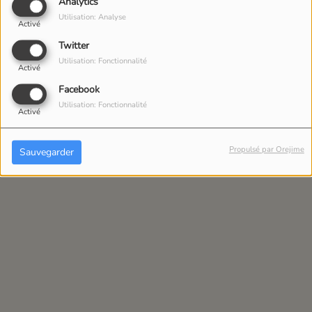
Analytics
Utilisation: Analyse
Activé
Twitter
Utilisation: Fonctionnalité
Activé
Facebook
Utilisation: Fonctionnalité
Activé
IL Y A 1 SEMAINE
Propulsé par Orejime
Sauvegarder
DARIO