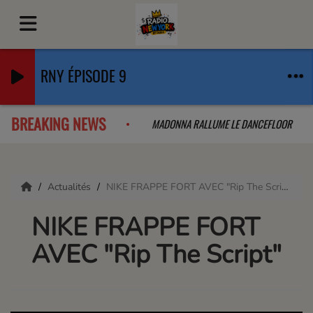
RNY ÉPISODE 9
BREAKING NEWS
B QUE L'ON A PAS VU VENIR
MADONNA RALLUME LE DANCEFLOOR
Actualités
NIKE FRAPPE FORT AVEC "Rip The Script"
NIKE FRAPPE FORT
AVEC "Rip The Script"