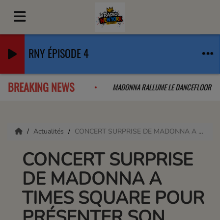
RNY ÉPISODE 4
BREAKING NEWS
LLAB QUE L'ON A PAS VU VENIR
MADONNA RALLUME LE DANCEFLOOR
Actualités
CONCERT SURPRISE DE MADONNA A TIMES SQUARE POUR PRÉSENTER SON NOUVEAU TITRE
CONCERT SURPRISE
DE MADONNA A
TIMES SQUARE POUR
PRÉSENTER SON