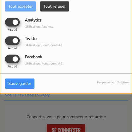
Tout accepter
Tout refuser
Analytics
Utilisation: Analyse
Activé
Twitter
Utilisation: Fonctionnalité
Activé
Facebook
Utilisation: Fonctionnalité
07 JUIN 2026
Activé
DARIO PROJET 9.0
Propulsé par Orejime
Sauvegarder
Commentaires(0)
Connectez-vous pour commenter cet article
SE CONNECTER