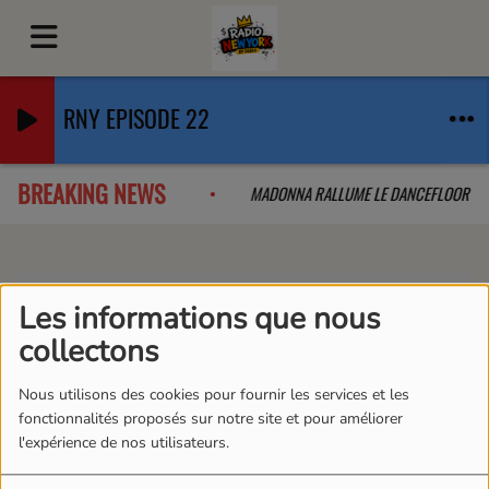
RNY EPISODE 22
BREAKING NEWS
AB QUE L'ON A PAS VU VENIR
MADONNA RALLUME LE DANCEFLOOR
Vidéos
DARIO PROJET 9.0
Les informations que nous
DARIO PROJET 9.0
collectons
Nous utilisons des cookies pour fournir les services et les
fonctionnalités proposés sur notre site et pour améliorer
l'expérience de nos utilisateurs.