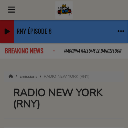
RNY ÉPISODE 8
BREAKING NEWS
LAB QUE L'ON A PAS VU VENIR
MADONNA RALLUME LE DANCEFLOOR
Emissions
RADIO NEW YORK (RNY)
RADIO NEW YORK
(RNY)