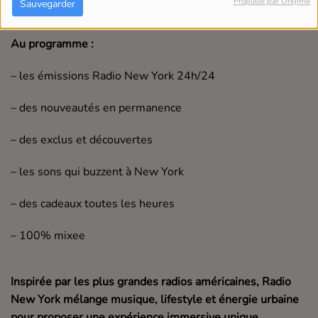
Propulsé par Orejime
Sauvegarder
Au programme :
– les émissions Radio New York 24h/24
– des nouveautés en permanence
– des exclus et découvertes
– les sons qui buzzent à New York
– des cadeaux toutes les heures
– 100% mixee
Inspirée par les plus grandes radios américaines, Radio
New York mélange musique, lifestyle et énergie urbaine
pour proposer une expérience immersive unique.