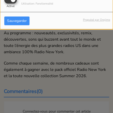
Utilisation: Fonctionnalité
Activé
Chaque semaine, retrouvez l’émission Radio New York by
Dario avec les toutes dernières tendances made in New
Propulsé par Orejime
Sauvegarder
York.
Au programme : nouveautés, exclusivités, remix,
découvertes, sons qui buzzent avant tout le monde et
toute l’énergie des plus grandes radios US dans une
ambiance 100% Radio New York.
Comme chaque semaine, de nombreux cadeaux sont
également à gagner avec le pack officiel Radio New York
et la toute nouvelle collection Summer 2026.
Commentaires(0)
Connectez-vous pour commenter cet article