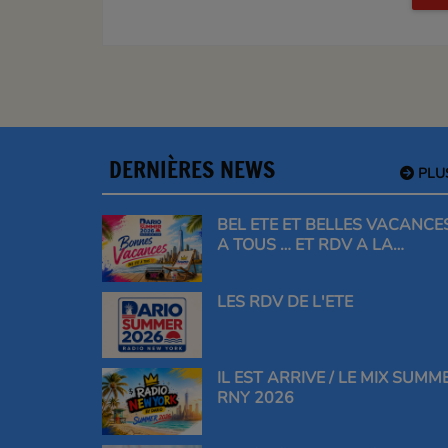
DERNIÈRES NEWS
PLU
BEL ETE ET BELLES VACANCE
A TOUS … ET RDV A LA
RENTREE
LES RDV DE L'ETE
IL EST ARRIVE / LE MIX SUMM
RNY 2026