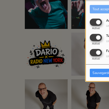
Tout accep
A
Ut
Activé
T
Ut
Activé
F
Ut
Activé
Sauvegard