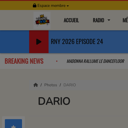
Espace membre
ACCUEIL
RADIO
MÉ
RNY 2026 EPISODE 24
BREAKING NEWS
LA COLLAB QUE L'ON A PAS VU VENIR
MADONNA RALLUME LE DANCE
Photos
DARIO
DARIO