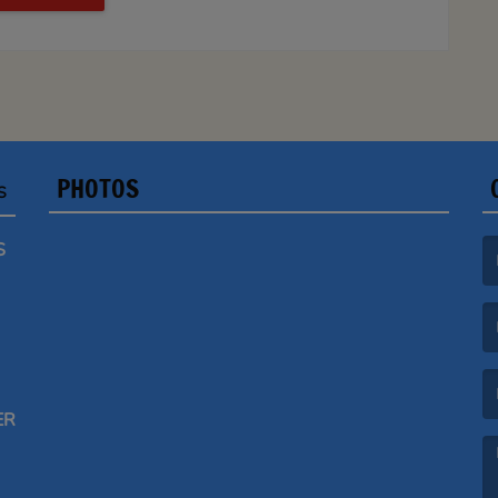
PHOTOS
S
S
(L
(L
ER