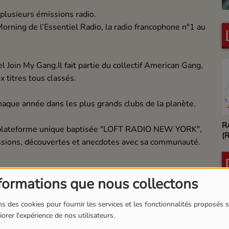
 plusieurs émissions radio.
rning de l’Essentiel Radio, la radio francophone n°1 au
l Join My Gang.Il fait partie du collectif American Gang,
 titres tous classés.
aque année dans les plus grands clubs de la planète.
R
 plateforme unique baptisée "LOFT RADIO NEW YORK",
(
assions, découvertes et anecdotes avec sa communauté.
formations que nous collectons
s des cookies pour fournir les services et les fonctionnalités proposés s
orer l'expérience de nos utilisateurs.