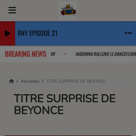
RNY EPISODE 21
BREAKING NEWS
COLLAB QUE L'ON A PAS VU VENIR
MADONNA RALLUME LE DANCEFLO
Actualités
TITRE SURPRISE DE BEYONCE
TITRE SURPRISE DE
BEYONCE