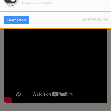
ses nouveautés.
Utilisation: Fonctionnalité
Activé
« Morning Dew (Donk) » est disponible dès maintenant
sur les principales plateformes de streaming.
Propulsé par Orejime
Sauvegarder